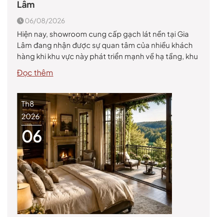
Lâm
06/08/2026
Hiện nay, showroom cung cấp gạch lát nền tại Gia
Lâm đang nhận được sự quan tâm của nhiều khách
hàng khi khu vực này phát triển mạnh về hạ tầng, khu
đô thị, chung cư, nhà phố và các công trình thương
Đọc thêm
mại. Gạch lát nền không chỉ là vật liệu hoàn thiện giúp
[…]
Th8
2026
06