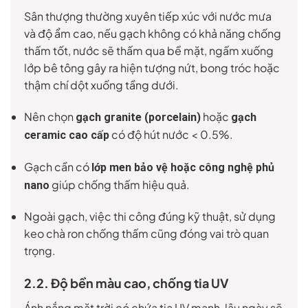
Sân thượng thường xuyên tiếp xúc với nước mưa
và độ ẩm cao, nếu gạch không có khả năng chống
thấm tốt, nước sẽ thấm qua bề mặt, ngấm xuống
lớp bê tông gây ra hiện tượng nứt, bong tróc hoặc
thậm chí dột xuống tầng dưới.
Nên chọn
hoặc
gạch granite (porcelain)
gạch
có độ hút nước < 0.5%.
ceramic cao cấp
Gạch cần có
lớp men bảo vệ hoặc công nghệ phủ
giúp chống thấm hiệu quả.
nano
Ngoài gạch, việc thi công đúng kỹ thuật, sử dụng
keo chà ron chống thấm cũng đóng vai trò quan
trọng.
2.2. Độ bền màu cao, chống tia UV
Ánh nắng mặt trời có chứa tia UV mạnh, lâu ngày sẽ