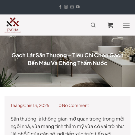
Skip
to
content
Gạch Lát Sân Thượng – Tiêu Chí Chọn Gạch
Bền Màu Và Chống Thấm Nước
Tháng Chín 13, 2025
0 No Comment
Sân thượng là không gian mở quan trọng trong mỗi
ngôi nhà, vừa mang tính thẩm mỹ vừa có vai trò như
“lá phổi” của căn hộ, nơi tiếp xúc trực tiếp với