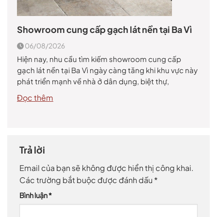
Showroom cung cấp gạch lát nền tại Ba Vì
06/08/2026
Hiện nay, nhu cầu tìm kiếm showroom cung cấp
gạch lát nền tại Ba Vì ngày càng tăng khi khu vực này
phát triển mạnh về nhà ở dân dụng, biệt thự,
homestay, khu nghỉ dưỡng và các công trình du lịch
Đọc thêm
sinh thái. Gạch lát nền không chỉ là vật liệu hoàn thiện
giúp […]
Trả lời
Email của bạn sẽ không được hiển thị công khai.
Các trường bắt buộc được đánh dấu
*
Bình luận
*