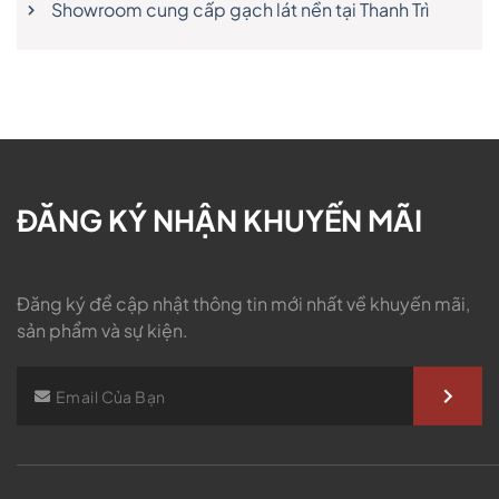
Showroom cung cấp gạch lát nền tại Thanh Trì
ĐĂNG KÝ NHẬN KHUYẾN MÃI
Đăng ký để cập nhật thông tin mới nhất về khuyến mãi,
sản phẩm và sự kiện.