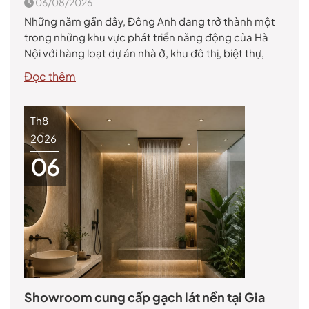
06/08/2026
Những năm gần đây, Đông Anh đang trở thành một
trong những khu vực phát triển năng động của Hà
Nội với hàng loạt dự án nhà ở, khu đô thị, biệt thự,
chung cư và công trình thương mại được triển khai.
Đọc thêm
Điều này kéo theo nhu cầu tìm kiếm showroom cung
cấp gạch […]
Th8
2026
06
Showroom cung cấp gạch lát nền tại Gia