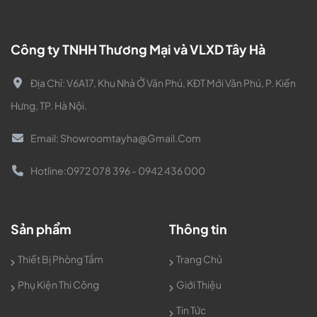
Công ty TNHH Thương Mại và VLXD Tây Hà
Địa Chỉ:
V6A17, Khu Nhà Ở Văn Phú, KĐT Mới Văn Phú, P. Kiến
Hưng, TP. Hà Nội.
Email:
Showroomtayha@gmail.com
Hotline:
0972 078 396 - 0942 436 000
Sản phẩm
Thông tin
Thiết Bị Phòng Tắm
Trang Chủ
Phụ Kiện Thi Công
Giới Thiệu
Tin Tức