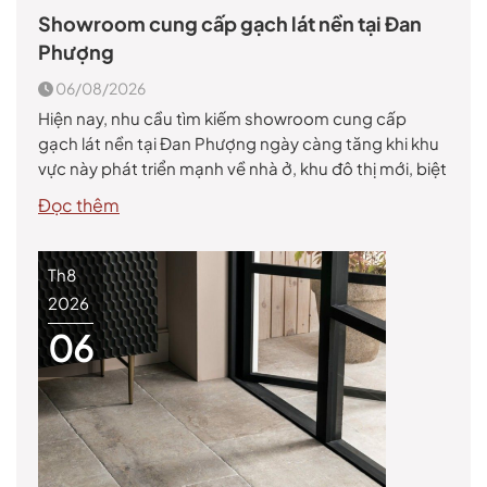
Showroom cung cấp gạch lát nền tại Đan
Phượng
06/08/2026
Hiện nay, nhu cầu tìm kiếm showroom cung cấp
gạch lát nền tại Đan Phượng ngày càng tăng khi khu
vực này phát triển mạnh về nhà ở, khu đô thị mới, biệt
thự và các công trình thương mại. Gạch lát nền
Đọc thêm
không chỉ giúp hoàn thiện công trình mà còn góp
phần tạo […]
Th8
2026
06