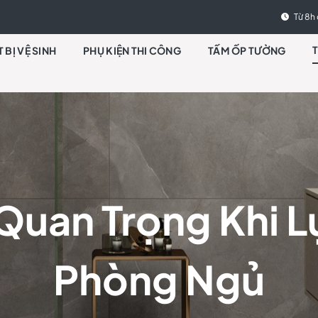
Từ 8h 
T BỊ VỆ SINH
PHỤ KIỆN THI CÔNG
TẤM ỐP TƯỜNG
Quan Trọng Khi 
Phòng Ngủ