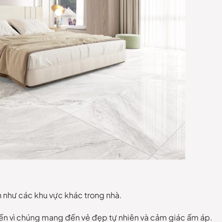
 như các khu vực khác trong nhà.
biến vì chúng mang đến vẻ đẹp tự nhiên và cảm giác ấm áp.