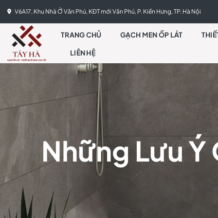
Skip
V6A17, Khu Nhà Ở Văn Phú, KĐT mới Văn Phú, P. Kiến Hưng, TP. Hà Nội
to
content
TRANG CHỦ
GẠCH MEN ỐP LÁT
THIẾ
LIÊN HỆ
Những Lưu Ý 