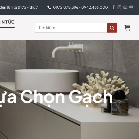
đến 18h từ thứ 2 - thứ 7
0972.078.396 - 0942.436.000
TIN TỨC
Lựa Chọn Gạch