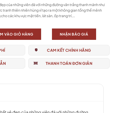
 đẹp của những viên đá với những đường vân trắng thanh mảnh như
c tranh thiên nhiên hùng vĩ tạo ra một không gian tổng thể mênh
ho các khu vực mặt tiền, lát sàn, ốp trang trí,…
M VÀO GIỎ HÀNG
NHẬN BÁO GIÁ
PHÍ
CAM KẾT CHÍNH HÃNG
DẪN
THANH TOÁN ĐƠN GIẢN
hất vẻ đẹp của những viên đá với những đường