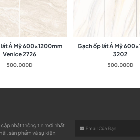
 lát Á Mỹ 600x1200mm
Gạch ốp lát Á Mỹ 60
Venice 2726
3202
500.000Đ
500.000Đ
cập nhật thông tin mới nhất
ãi, sản phẩm và sự kiện.