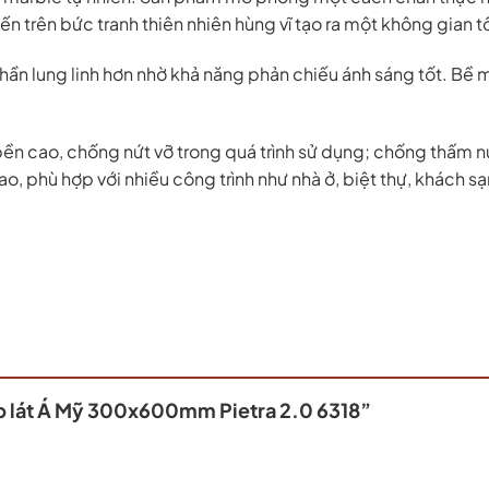
n trên bức tranh thiên nhiên hùng vĩ tạo ra một không gian 
n lung linh hơn nhờ khả năng phản chiếu ánh sáng tốt. Bề m
n cao, chống nứt vỡ trong quá trình sử dụng; chống thấm n
, phù hợp với nhiều công trình như nhà ở, biệt thự, khách s
ốp lát Á Mỹ 300x600mm Pietra 2.0 6318”