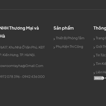
TNHH Thương Mại và
Sản phẩm
Thông
 Hà
Thiết Bị Phòng Tắm
Trang
Phụ Kiện Thi Công
Giới T
6A17, Khu Nhà Ở Văn Phú, KĐT
P. Kiến Hưng, TP. Hà Nội.
Tin Tức
Tìm K
owroomtayha@gmail.com
Liên H
0972 078 396 - 0942 436 000