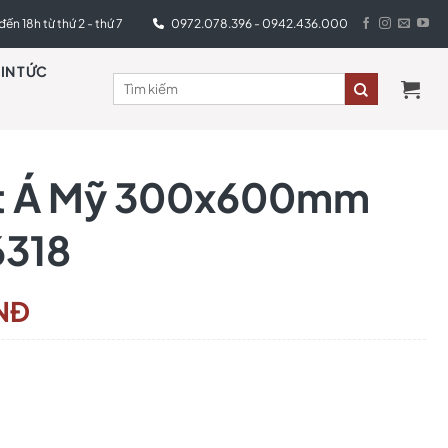
đến 18h từ thứ 2 - thứ 7
0972.078.396 - 0942.436.000
TIN TỨC
át Á Mỹ 300x600mm
6318
NĐ