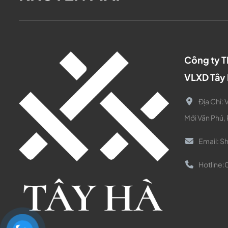
Công ty 
VLXD Tây
Địa Chỉ:
V
Mới Văn Phú, 
Email:
Sh
Hotline: