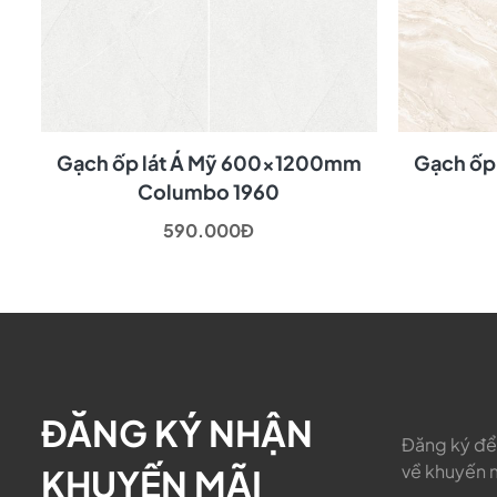
m
Gạch ốp lát Á Mỹ 600x1200mm
Gạch ốp
Columbo 1960
590.000Đ
ĐĂNG KÝ NHẬN
Đăng ký để 
về khuyến m
KHUYẾN MÃI