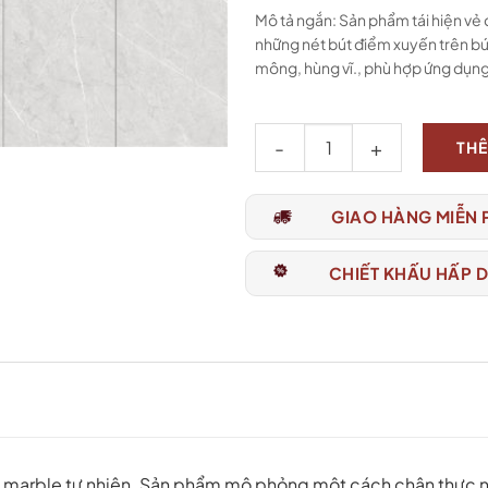
Mô tả ngắn: Sản phẩm tái hiện vẻ
những nét bút điểm xuyến trên bứ
mông, hùng vĩ., phù hợp ứng dụng c
Số lượng
THÊ
GIAO HÀNG MIỄN 
CHIẾT KHẤU HẤP 
 marble tự nhiên. Sản phẩm mô phỏng một cách chân thực n