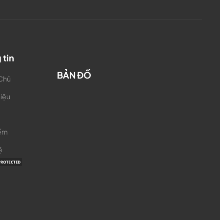
 tin
BẢN ĐỒ
 Chủ
hiệu
iếm
ệ