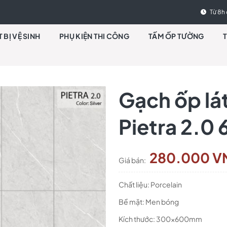
Từ 8h 
T BỊ VỆ SINH
PHỤ KIỆN THI CÔNG
TẤM ỐP TƯỜNG
Gạch ốp l
Pietra 2.0 
280.000 V
Giá bán:
Chất liệu: Porcelain
Bề mặt: Men bóng
Kích thước: 300x600mm