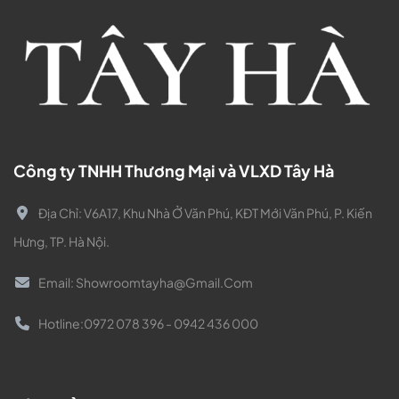
Công ty TNHH Thương Mại và VLXD Tây Hà
Địa Chỉ:
V6A17, Khu Nhà Ở Văn Phú, KĐT Mới Văn Phú, P. Kiến
Hưng, TP. Hà Nội.
Email:
Showroomtayha@gmail.com
Hotline:
0972 078 396 - 0942 436 000