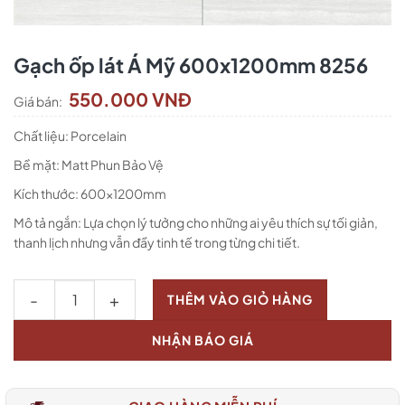
Gạch ốp lát Á Mỹ 600x1200mm 8256
550.000 VNĐ
Giá bán:
Chất liệu: Porcelain
Bề mặt: Matt Phun Bảo Vệ
Kích thước: 600x1200mm
Mô tả ngắn: Lựa chọn lý tưởng cho những ai yêu thích sự tối giản,
thanh lịch nhưng vẫn đầy tinh tế trong từng chi tiết.
Số lượng
THÊM VÀO GIỎ HÀNG
NHẬN BÁO GIÁ