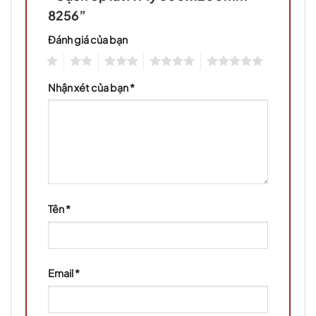
8256”
Đánh giá của bạn
1
2
3
4
5
Nhận xét của bạn
*
Tên
*
Email
*