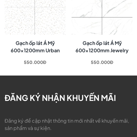
Gạch ốp lát Á Mỹ
Gạch ốp lát Á Mỹ
600x1200mm Urban
600x1200mm Jewelry
Terrazzo 3267
Marble 2765
550.000Đ
550.000Đ
ĐĂNG KÝ NHẬN KHUYẾN MÃI
Đăng ký để cập nhật thông tin mới nhất về khuyến mãi,
sản phẩm và sự kiện.