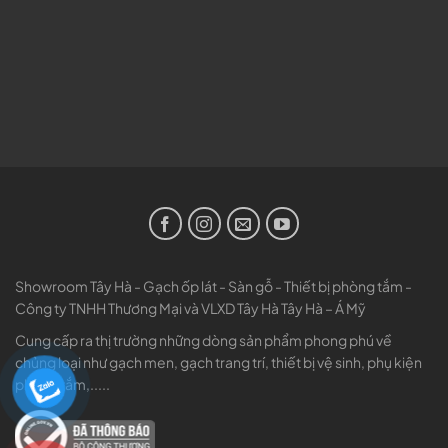
Showroom Tây Hà - Gạch ốp lát - Sàn gỗ - Thiết bị phòng tắm -
Công ty TNHH Thương Mại và VLXD Tây Hà Tây Hà – Á Mỹ
Cung cấp ra thị trường những dòng sản phẩm phong phú về
chủng loại như gạch men, gạch trang trí, thiết bị vệ sinh, phụ kiện
phòng tắm,.....