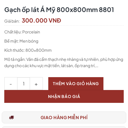
Gạch ốp lát Á Mỹ 800x800mm 8801
300.000 VNĐ
Giá bán:
Chất liệu: Porcelain
Bề mặt: Men bóng
Kích thước: 800x800mm
Mô tả ngắn: Vân đá cẩm thạch nhẹ nhàng và tự nhiên, phù hợp ứng
dụng cho các khu vực mặt tiền, lát sàn, ốp trang trí,…
Số lượng
THÊM VÀO GIỎ HÀNG
NHẬN BÁO GIÁ
GIAO HÀNG MIỄN PHÍ