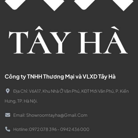
Công ty TNHH Thương Mại và VLXD Tây Hà
Địa Chỉ:
V6A17, Khu Nhà Ở Văn Phú, KĐT Mới Văn Phú, P. Kiến
Hưng, TP. Hà Nội.
Email:
Showroomtayha@gmail.com
Hotline:
0972 078 396 - 0942 436 000