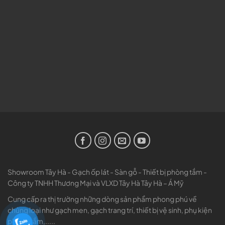
Showroom Tây Hà - Gạch ốp lát - Sàn gỗ - Thiết bị phòng tắm -
Công ty TNHH Thương Mại và VLXD Tây Hà Tây Hà – Á Mỹ
Cung cấp ra thị trường những dòng sản phẩm phong phú về
chủng loại như gạch men, gạch trang trí, thiết bị vệ sinh, phụ kiện
phòng tắm,.....