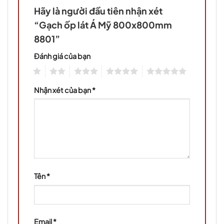
Hãy là người đầu tiên nhận xét
“Gạch ốp lát Á Mỹ 800x800mm
8801”
Đánh giá của bạn
1
2
3
4
5
Nhận xét của bạn
*
Tên
*
Email
*