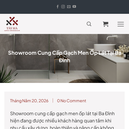
Skip
to
content
Showroom Cung Cấp Gạch Men Ốp Lát Tại Ba
Đình
Tháng Năm 20, 2026
0 No Comment
Showroom cung cấp gạch men ốp lát tại Ba Đình
hiện đang được nhiều khách hàng quan tâm khi
nhu cầu xây dựng, hoàn thiện và nâng cấp không