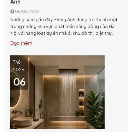
Anh
06/08/2026
Những năm gần đây, Đông Anh đang trở thành một
trong những khu vực phát triển năng động của Hà
Nội với hàng loạt dự án nhà ở, khu đô thị, biệt thự,
chung cư và công trình thương mại được triển khai.
Đọc thêm
Điều này kéo theo nhu cầu tìm kiếm showroom cung
cấp gạch […]
Th8
2026
06