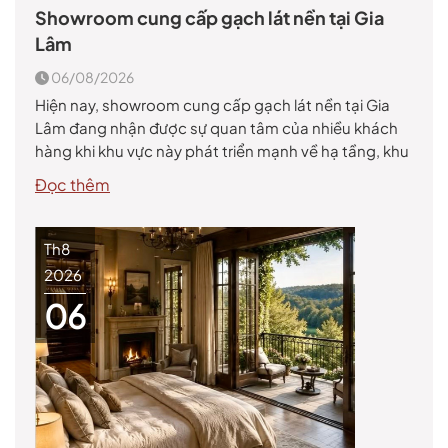
Showroom cung cấp gạch lát nền tại Gia
Lâm
06/08/2026
Hiện nay, showroom cung cấp gạch lát nền tại Gia
Lâm đang nhận được sự quan tâm của nhiều khách
hàng khi khu vực này phát triển mạnh về hạ tầng, khu
đô thị, chung cư, nhà phố và các công trình thương
Đọc thêm
mại. Gạch lát nền không chỉ là vật liệu hoàn thiện giúp
[…]
Th8
2026
06