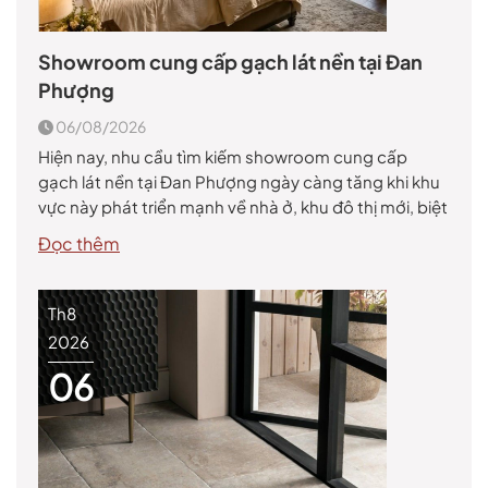
Showroom cung cấp gạch lát nền tại Đan
Phượng
06/08/2026
Hiện nay, nhu cầu tìm kiếm showroom cung cấp
gạch lát nền tại Đan Phượng ngày càng tăng khi khu
vực này phát triển mạnh về nhà ở, khu đô thị mới, biệt
thự và các công trình thương mại. Gạch lát nền
Đọc thêm
không chỉ giúp hoàn thiện công trình mà còn góp
phần tạo […]
Th8
2026
06